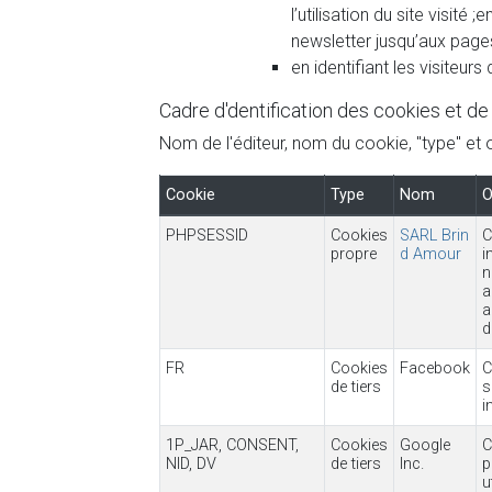
l’utilisation du site visité
newsletter jusqu’aux page
en identifiant les visiteur
Cadre d'dentification des cookies et de 
Nom de l'éditeur, nom du cookie, "type" et o
Cookie
Type
Nom
O
PHPSESSID
Cookies
SARL Brin
C
propre
d Amour
i
n
a
a
d
FR
Cookies
Facebook
C
de tiers
s
i
1P_JAR, CONSENT,
Cookies
Google
C
NID, DV
de tiers
Inc.
p
u