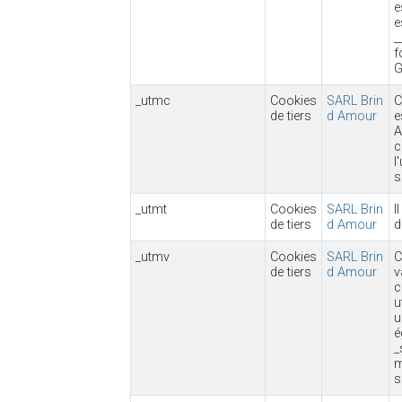
e
e
_
f
G
_utmc
Cookies
SARL Brin
C
de tiers
d Amour
e
A
c
l
s
_utmt
Cookies
SARL Brin
I
de tiers
d Amour
d
_utmv
Cookies
SARL Brin
C
de tiers
d Amour
v
c
u
u
é
_
m
s