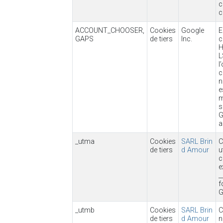
c
c
ACCOUNT_CHOOSER,
Cookies
Google
E
GAPS
de tiers
Inc.
c
H
L
l
c
n
e
m
s
G
a
_utma
Cookies
SARL Brin
C
de tiers
d Amour
u
c
e
_
f
G
_utmb
Cookies
SARL Brin
C
de tiers
d Amour
n