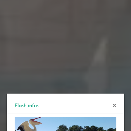
×
Flash infos