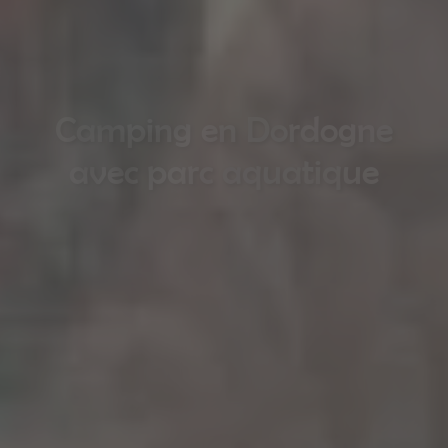
Camping en Dordogne
Ambiance familiale
avec parc aquatique